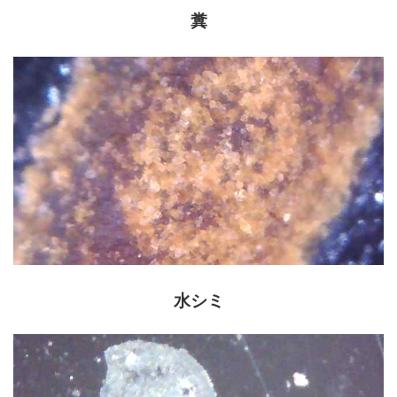
糞
水シミ