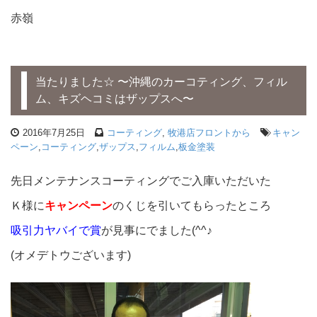
赤嶺
当たりました☆ 〜沖縄のカーコティング、フィル
ム、キズヘコミはザップスへ〜
2016年7月25日
コーティング
,
牧港店フロントから
キャン
ペーン
,
コーティング
,
ザップス
,
フィルム
,
板金塗装
先日メンテナンスコーティングでご入庫いただいた
Ｋ様に
キャンペーン
のくじを引いてもらったところ
吸引力ヤバイで賞
が見事にでました(^^♪
(オメデトウございます)