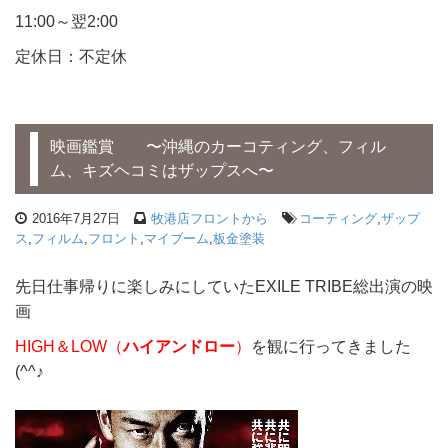
11:00～翌2:00
定休日：不定休
映画鑑賞 〜沖縄のカーコティング、フィル
ム、キズヘコミはザップスへ〜
2016年7月27日
牧港店フロントから
コーティング
,
ザップ
ス
,
フィルム
,
フロント
,
マイブーム
,
板金塗装
先日仕事帰りに楽しみにしていたEXILE TRIBE総出演の映
画
HIGH＆LOW（
ハイアンドロー
）
を観に行ってきました
(^^♪