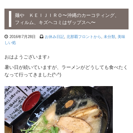
麺や ＫＥＩＪＩＲＯ〜沖縄のカーコティング、
フィルム、キズヘコミはザップスへ〜
2016年7月28日
お休み日記
,
北那覇フロントから
,
未分類
,
美味
しい処
おはようございます♪
暑い日が続いていますが、ラーメンがどうしても食べたく
なって行ってきました(^-^)