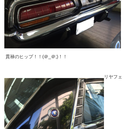
貫禄のヒップ！！(＠_＠;)！！
リヤフェ