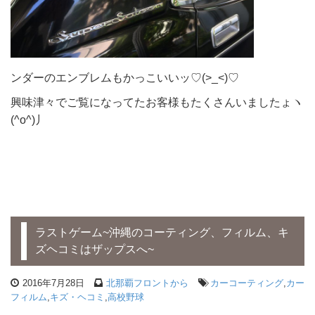
ンダーのエンブレムもかっこいいッ♡(>_<)♡
興味津々でご覧になってたお客様もたくさんいましたょヽ
(^o^)丿
ラストゲーム~沖縄のコーティング、フィルム、キ
ズヘコミはザップスへ~
2016年7月28日
北那覇フロントから
カーコーティング
,
カー
フィルム
,
キズ・ヘコミ
,
高校野球