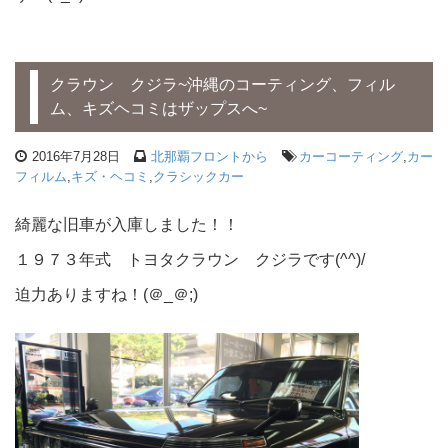
クラウン クジラ~沖縄のコーティング、フィル
ム、キズヘコミはザップスへ~
2016年7月28日
北那覇フロントから
カーコーティング
,
カー
フィルム
,
キズ・ヘコミ
,
クラシックカー
綺麗な旧車が入庫しました！！
１９７３年式 トヨタクラウン クジラです(^^)/
迫力ありますね！(＠_＠;)