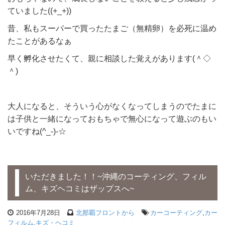
ていました((+_+))
昔、私もスーパーで買ったたまご（無精卵）を必死に温め
たことがあるなぁ
早く孵化させたくて、親に相談した覚えがあります(＾◇
＾)
大人になると、そういう心がなくなってしまうのでたまに
は子供と一緒になっておもちゃで無心になって遊ぶのもい
いですね(^_-)-☆
いただきました！！~沖縄のコーティング、フィル
ム、キズヘコミはザップスへ~
2016年7月28日
北那覇フロントから
カーコーティング
,
カー
フィルム
,
キズ・ヘコミ