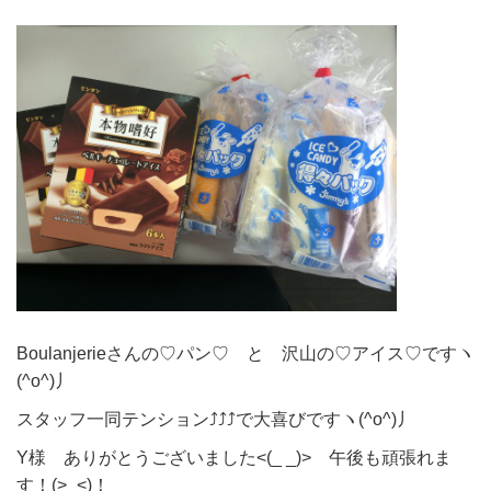
Boulanjerieさんの♡パン♡ と 沢山の♡アイス♡ですヽ
(^o^)丿
スタッフ一同テンション⤴⤴⤴で大喜びですヽ(^o^)丿
Y様 ありがとうございました<(_ _)> 午後も頑張れま
す！(>_<)！