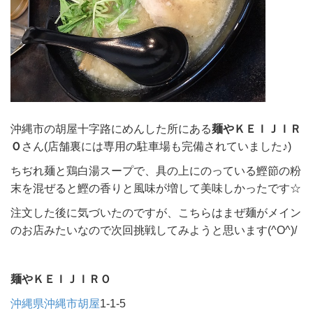
沖縄市の胡屋十字路にめんした所にある
麺やＫＥＩＪＩＲ
Ｏ
さん(店舗裏には専用の駐車場も完備されていました♪)
ちぢれ麺と鶏白湯スープで、具の上にのっている鰹節の粉
末を混ぜると鰹の香りと風味が増して美味しかったです☆
注文した後に気づいたのですが、こちらはまぜ麺がメイン
のお店みたいなので次回挑戦してみようと思います(^O^)/
麺やＫＥＩＪＩＲＯ
沖縄県
沖縄市
胡屋
1-1-5