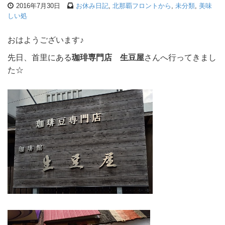
2016年7月30日
お休み日記
,
北那覇フロントから
,
未分類
,
美味
しい処
おはようございます♪
先日、首里にある
珈琲専門店 生豆屋
さんへ行ってきまし
た☆