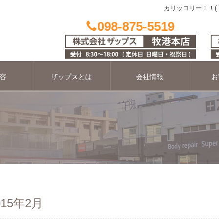
カリッコリー！！(
098-875-5519
容
ザップスとは
会社情報
お
15年2月