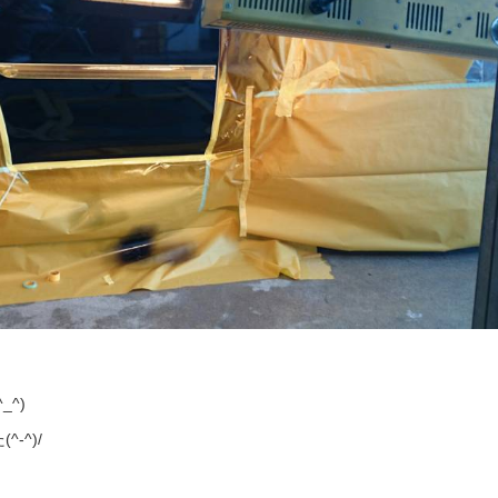
^)
-^)/