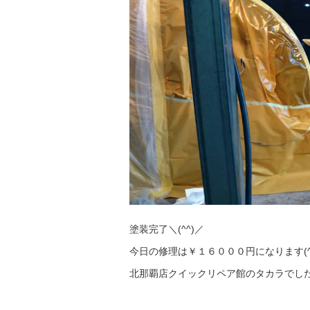
塗装完了＼(^^)／
今日の修理は￥１６０００円になります(^_
北那覇店クイックリペア館のタカラでした(^