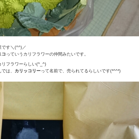
す＼(^^)／
スコ
っていうカリフラワーの仲間みたいです。
フラワーらしい(^_^)
んでは、
カリッコリー
って名前で、売られてるらしいです(*^^*)