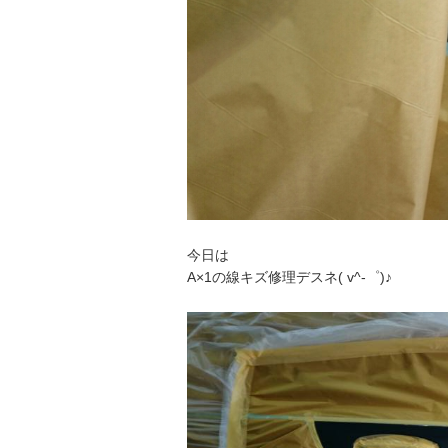
今日は
A×1の線キズ修理デスネ( v^-゜)♪