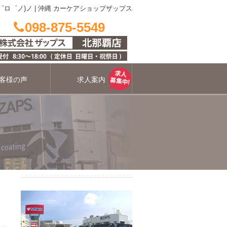
゜ロ゜ノ)ノ
|
沖縄 カーケアショップザップス
098-875-5549
客様の声
求人案内