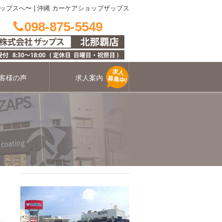
ップスへ〜
|
沖縄 カーケアショップザップス
098-875-5549
客様の声
求人案内