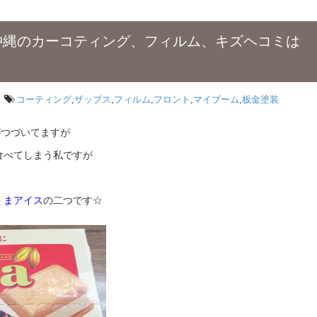
縄のカーコティング、フィルム、キズヘコミは
コーティング
,
ザップス
,
フィルム
,
フロント
,
マイブーム
,
板金塗装
がつづいてますが
食べてしまう私ですが
くまアイス
の二つです☆