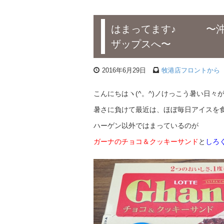
はまってます♪ 〜沖
ザップスへ〜
2016年6月29日
牧港店フロントから
こんにちはヽ(^。^)ノけっこう暑い日々
暑さに負けて最近は、ほぼ毎日アイスを
ハーゲン以外ではまっているのが
ガーナのチョコ＆クッキーサンド
と
しろ