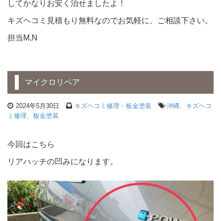
してかなりお安く治せましたよ！
キズヘコミ見積もり無料なのでお気軽に、ご相談下さい。
担当M,N
マイクロリペア
2024年5月30日
キズヘコミ修理・板金塗装
沖縄、キズヘコ
ミ修理、板金塗装
今回はこちら
リアハッチの凹みになります。