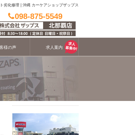
ト劣化修理
|
沖縄 カーケアショップザップス
098-875-5549
客様の声
求人案内