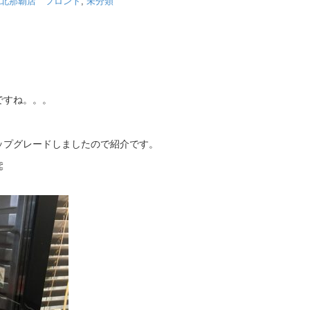
北那覇店 フロント
,
未分類
！
ですね。。。
ップグレードしましたので紹介です。
