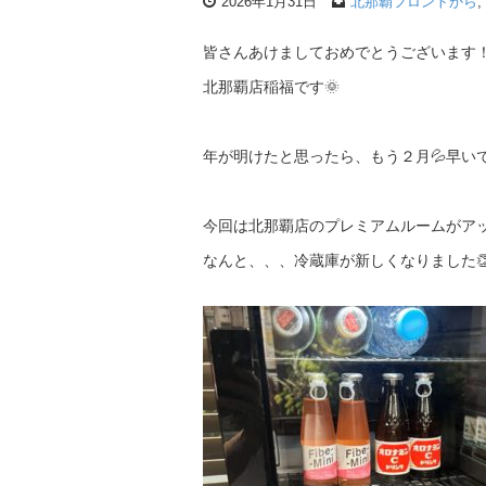
2026年1月31日
北那覇フロントから
,
皆さんあけましておめでとうございます
北那覇店稲福です🌞
年が明けたと思ったら、もう２月💦早い
今回は北那覇店のプレミアムルームがア
なんと、、、冷蔵庫が新しくなりました