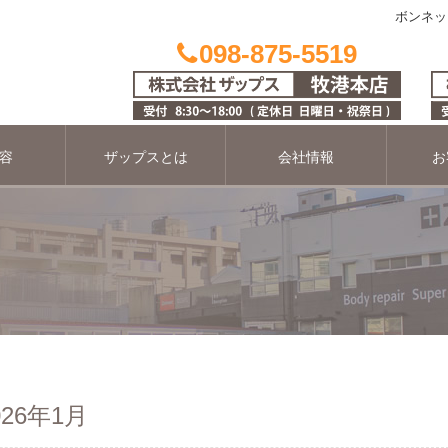
ボンネッ
098-875-5519
容
ザップスとは
会社情報
お
26年1月