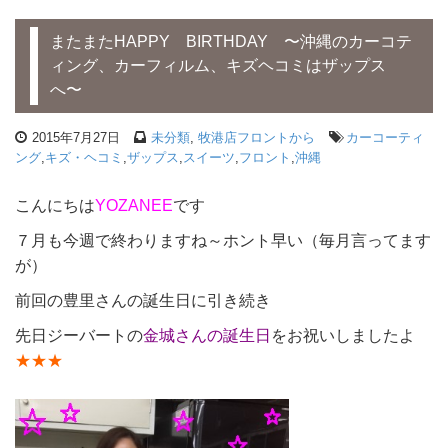
またまたHAPPY BIRTHDAY 〜沖縄のカーコテ
ィング、カーフィルム、キズヘコミはザップス
へ〜
2015年7月27日
未分類
,
牧港店フロントから
カーコーティ
ング
,
キズ・ヘコミ
,
ザップス
,
スイーツ
,
フロント
,
沖縄
こんにちは
YOZANEE
です
７月も今週で終わりますね～ホント早い（毎月言ってます
が）
前回の豊里さんの誕生日に引き続き
先日ジーバートの
金城さんの誕生日
をお祝いしましたよ
★★★