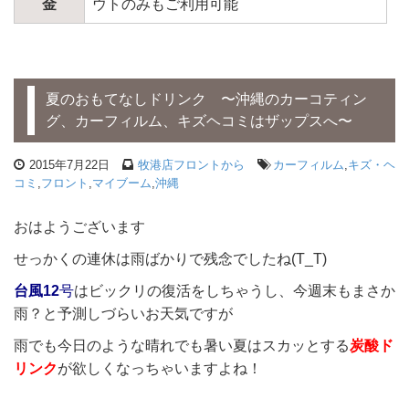
金
ウトのみもご利用可能
夏のおもてなしドリンク 〜沖縄のカーコティン
グ、カーフィルム、キズヘコミはザップスへ〜
2015年7月22日
牧港店フロントから
カーフィルム
,
キズ・ヘ
コミ
,
フロント
,
マイブーム
,
沖縄
おはようございます
せっかくの連休は雨ばかりで残念でしたね(T_T)
台風12
号
はビックリの復活をしちゃうし、今週末もまさか
雨？と予測しづらいお天気ですが
雨でも今日のような晴れでも暑い夏はスカッとする
炭酸ド
リンク
が欲しくなっちゃいますよね！