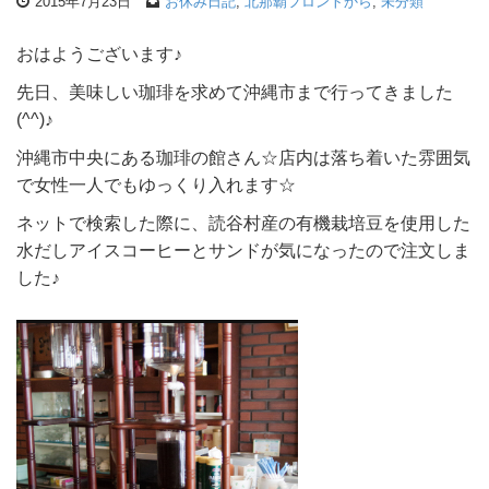
2015年7月23日
お休み日記
,
北那覇フロントから
,
未分類
おはようございます♪
先日、美味しい珈琲を求めて沖縄市まで行ってきました
(^^)♪
沖縄市中央にある珈琲の館さん☆店内は落ち着いた雰囲気
で女性一人でもゆっくり入れます☆
ネットで検索した際に、読谷村産の有機栽培豆を使用した
水だしアイスコーヒーとサンドが気になったので注文しま
した♪