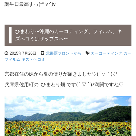
誕生日最高すっ(*^ｖ^)v
ひまわり〜沖縄のカーコティング、フィルム、キ
ズヘコミはザップスへ〜
2015年7月26日
北那覇フロントから
カーコーティング
,
カー
フィルム
,
キズ・ヘコミ
京都在住の妹から夏の便りが届きました♡( ´▽｀)♡
兵庫県佐用町の ひまわり畑 です( ´ ▽ ` )ﾉ満開ですね♡