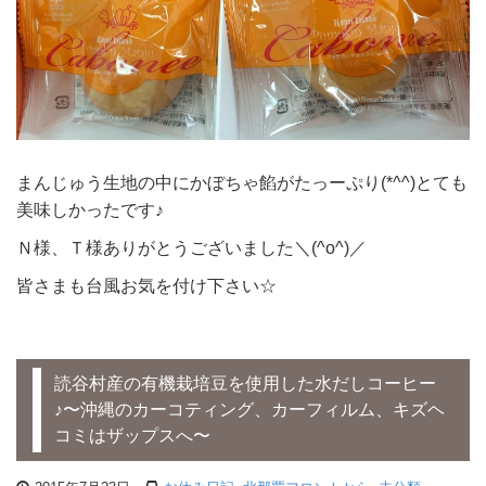
まんじゅう生地の中にかぼちゃ餡がたっーぷり(*^^)とても
美味しかったです♪
Ｎ様、Ｔ様ありがとうございました＼(^o^)／
皆さまも台風お気を付け下さい☆
読谷村産の有機栽培豆を使用した水だしコーヒー
♪〜沖縄のカーコティング、カーフィルム、キズヘ
コミはザップスへ〜