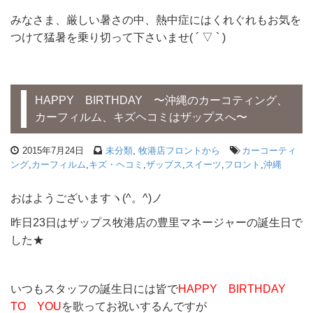
みなさま、厳しい暑さの中、熱中症にはくれぐれもお気を
つけて猛暑を乗り切って下さいませ( ´ ▽ ` )
HAPPY BIRTHDAY 〜沖縄のカーコティング、
カーフィルム、キズヘコミはザップスへ〜
2015年7月24日
未分類
,
牧港店フロントから
カーコーティ
ング
,
カーフィルム
,
キズ・ヘコミ
,
ザップス
,
スイーツ
,
フロント
,
沖縄
おはようございますヽ(^。^)ノ
昨日23日はザップス牧港店の豊里マネージャーの誕生日で
した★
いつもスタッフの誕生日には皆で
HAPPY BIRTHDAY
TO YOU
を歌ってお祝いするんですが