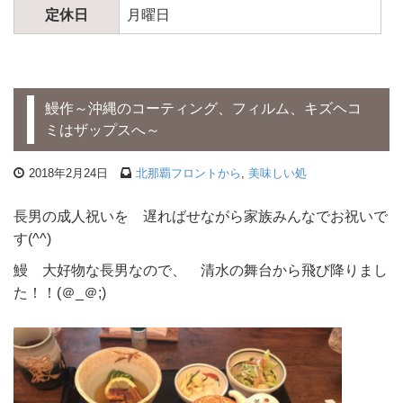
定休日
月曜日
鰻作～沖縄のコーティング、フィルム、キズヘコ
ミはザップスへ～
2018年2月24日
北那覇フロントから
,
美味しい処
長男の成人祝いを 遅ればせながら家族みんなでお祝いで
す(^^)
鰻 大好物な長男なので、 清水の舞台から飛び降りまし
た！！(＠_＠;)