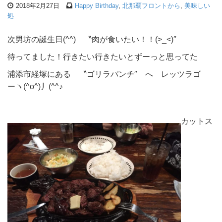
2018年2月27日
Happy Birthday
,
北那覇フロントから
,
美味しい
処
次男坊の誕生日(^^) 〝肉が食いたい！！(>_<)″
待ってました！行きたい行きたいとずーっと思ってた
浦添市経塚にある 〝ゴリラパンチ″ へ レッツラゴ
ーヽ(^o^)丿(^^♪
カットス