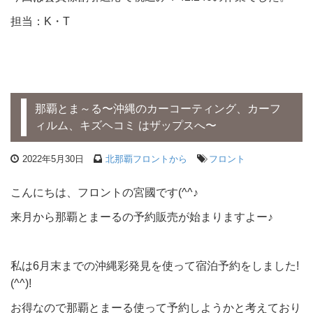
担当：K・T
那覇とま～る〜沖縄のカーコーティング、カーフ
ィルム、キズヘコミ はザップスへ〜
2022年5月30日
北那覇フロントから
フロント
こんにちは、フロントの宮國です(^^♪
来月から那覇とまーるの予約販売が始まりますよー♪
私は6月末までの沖縄彩発見を使って宿泊予約をしました!
(^^)!
お得なので那覇とまーる使って予約しようかと考えており