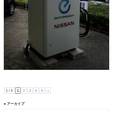
1 / 5
1
2
3
4
5
»
● アーカイブ