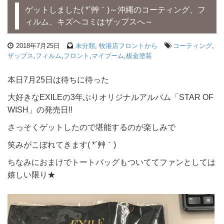
ゲットしました( *´艸｀)～沖縄のコーティング、フ
ィルム、キズヘコミはザップスへ～
2018年7月25日
未分類
,
牧港店フロントから
コーティング
,
ザップス
,
フィルム
,
フロント
,
マイブーム
,
板金塗装
本日7月25日は待ちに待った
大好きなEXILEの3年ぶりオリジナルアルバム「STAR OF
WISH」の発売日‼
さっそくゲットしたので堪能するのが楽しみで
笑みがこぼれてきます( *´艸｀)
ちなみにおまけでトートバッグもついててファンとしては
嬉しい限り★