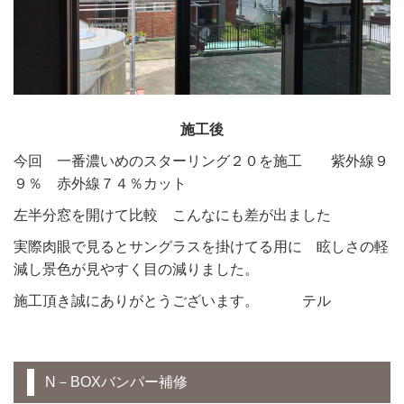
施工後
今回 一番濃いめのスターリング２０を施工 紫外線９
９％ 赤外線７４％カット
左半分窓を開けて比較 こんなにも差が出ました
実際肉眼で見るとサングラスを掛けてる用に 眩しさの軽
減し景色が見やすく目の減りました。
施工頂き誠にありがとうございます。 テル
N－BOXバンパー補修