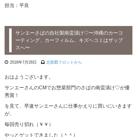
担当：平良
サンエーさばの自社製南蛮漬け♡〜沖縄のカーコ
ーティング、カーフィルム、キズヘコミはザップ
スへ〜
2018年7月28日
北那覇フロントから
おはようございます。
サンエーさんのCMでお惣菜部門のさばの南蛮漬け♡が優
秀賞！
を見て、早速サンエーさんに仕事かえりに買いにいきます
が、
毎回売り切れ（￥￥）
やっとゲットできました（＾＾）