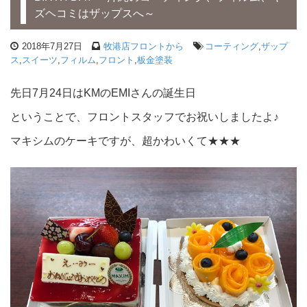
ズヘコミはザップスへ～
2018年7月27日
牧港店フロントから
コーティング
,
ザップ
ス
,
スイーツ
,
フィルム
,
フロント
,
板金塗装
先日7月24日はKMのEMIさんの誕生日
ということで、フロントスタッフでお祝いしましたよ♪
マキシムのケーキですが、超かわいくて★★★