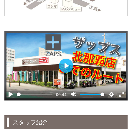
Play
-00:44
Play
Mute
Settings
Enter
fulls
スタッフ紹介