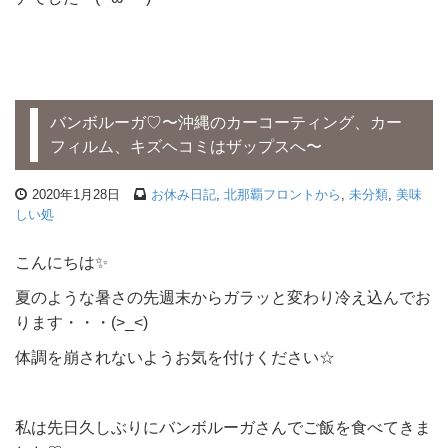
バンボルーガ♡〜沖縄のカーコーティング、カー
フィルム、キズヘコミはザップスへ〜
2020年1月28日
お休み日記
,
北那覇フロントから
,
未分類
,
美味
しい処
こんにちは✨
夏のような暑さの先週末からガラッと変わり冷え込んでお
ります・・・(>_<)
体調を崩されないようお気を付けください☆
私は先日久しぶりにバンボルーガさんでご飯を食べてきま