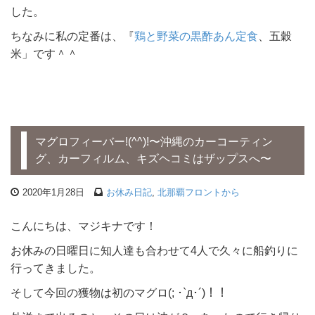
した。
ちなみに私の定番は、『
鶏と野菜の黒酢あん定食
、五穀
米」です＾＾
マグロフィーバー!(^^)!〜沖縄のカーコーティン
グ、カーフィルム、キズヘコミはザップスへ〜
2020年1月28日
お休み日記
,
北那覇フロントから
こんにちは、マジキナです！
お休みの日曜日に知人達も合わせて4人で久々に船釣りに
行ってきました。
そして今回の獲物は初のマグロ(; ･`д･´)！！