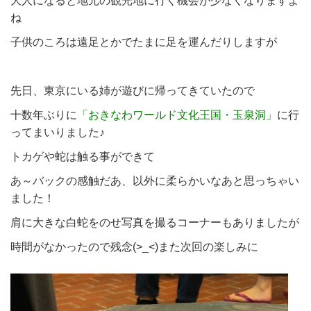
ね
子供のころは遠足とかでたまに足を運んだりしますが
先日、東京にいる姉が遊びに帰ってきていたので
十数年ぶりに
「おきなわワールド文化王国・玉泉洞」
に行
ってまいりました♪
トカゲや蛇は触る事ができて
あ～バックの感触だあ、以外に柔らかいなあと思っちゃい
ました！
肩に大きな白蛇をのせ写真を撮るコーナーもありましたが
時間がなかったので残念(>_<)また次回の楽しみに