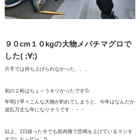
９０cm１０kgの大物メバチマグロで
した( ;∀;)
片手では持ち上げられなかった、、、
初の２桁はちょ～うキツかったです💦
年明け早々こんな大物が釣れてしまうと、今年はなんだか
波乱万丈な年になりそうです・・・
以上、2日経った今でも筋肉痛で悲鳴を上げているマジキ
ナでした～(*´ω｀*)