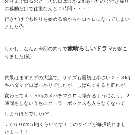
外洋まで出るのと、その日は波が２mあったので行き帰り
の移動だけで往復なんと７時間・・・！
行きだけでも釣りを始める前からヘロヘロになってしまい
ました💦
素晴らしいドラマ
しかし、なんと今回の釣りで
が起こ
りました(笑)
釣果はまずまずの大漁で、サイズも最初は小さい２～３kg
キハダマグロばっかりでしたが、しばらくすると群れが
変わって４～５kgのメバチマグロも揚がるようになり、２
時間もしないうちにクーラーボックスも入らなくなって
しまうほどでした(^^;
⇓で６０cm５kgくらいです！このサイズが毎投釣れまし
たよ～！！