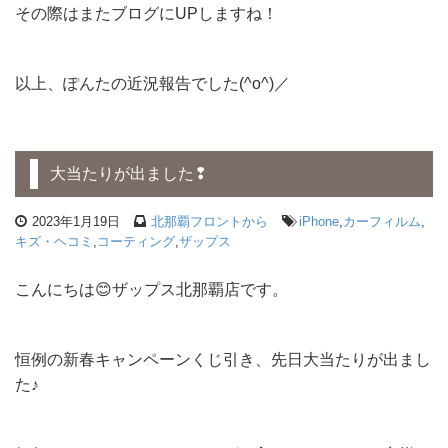
その際はまたブログにUPしますね！
以上、ぽんたの近況報告でした(^o^)／
大当たりが出ました❢
2023年1月19日
北那覇フロントから
iPhone
,
カーフィルム
,
キズ・ヘコミ
,
コーティング
,
ザップス
こんにちは😊ザップス北那覇店です。
恒例の新春キャンペーンくじ引き、先日大当たりが出まし
た♪