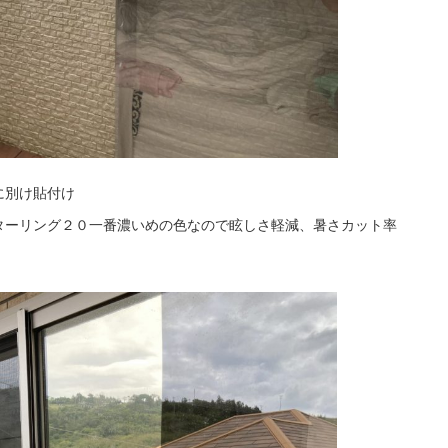
に別け貼付け
ターリング２０一番濃いめの色なので眩しさ軽減、暑さカット率