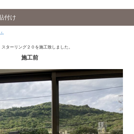
貼付け
ム
 スターリング２０を施工致しました。
施工前