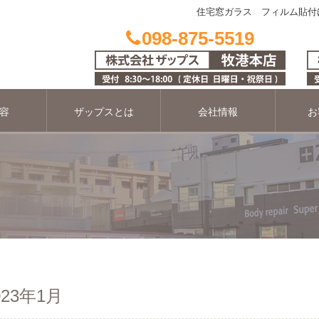
住宅窓ガラス フィルム貼付け 
098-875-5519
容
ザップスとは
会社情報
お
23年1月