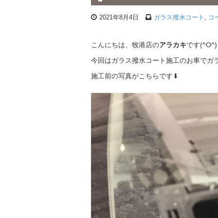
2021年8月4日
ガラス撥水コート
,
コ
こんにちは、牧港店の
アラカキ
です(^O^)
今回はガラス撥水コート施工のお車でガラ
施工前の写真がこちらです⬇︎