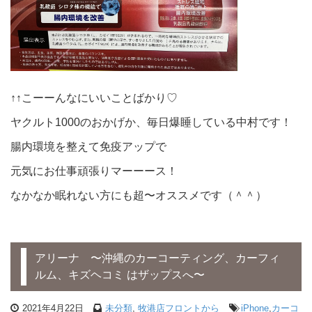
↑↑こーーんなにいいことばかり♡
ヤクルト1000のおかげか、毎日爆睡している中村です！
腸内環境を整えて免疫アップで
元気にお仕事頑張りマーーース！
なかなか眠れない方にも超〜オススメです（＾＾）
アリーナ 〜沖縄のカーコーティング、カーフィ
ルム、キズヘコミ はザップスへ〜
2021年4月22日
未分類
,
牧港店フロントから
iPhone
,
カーコ