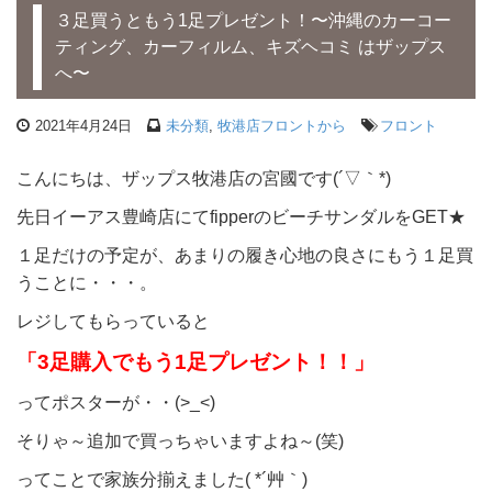
３足買うともう1足プレゼント！〜沖縄のカーコー
ティング、カーフィルム、キズヘコミ はザップス
へ〜
2021年4月24日
未分類
,
牧港店フロントから
フロント
こんにちは、ザップス牧港店の宮國です(´▽｀*)
先日イーアス豊崎店にてfipperのビーチサンダルをGET★
１足だけの予定が、あまりの履き心地の良さにもう１足買
うことに・・・。
レジしてもらっていると
「3足購入でもう1足プレゼント！！」
ってポスターが・・(>_<)
そりゃ～追加で買っちゃいますよね～(笑)
ってことで家族分揃えました( *´艸｀)