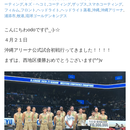
ーティング
,
キズ・ヘコミ
,
コーティング
,
ザップス
,
スマホコーティング
,
フィルム
,
フロント
,
ヘッドライト
,
ヘッドライト蒸着
,
沖縄
,
沖縄アリーナ
,
浦添市
,
牧港
,
琉球ゴールデンキングス
こんにちわodoです(^_-)-☆
４月２１日
沖縄アリーナ公式試合初戦行ってきました！！！！
まずは、西地区優勝おめでとうございます(^^)v