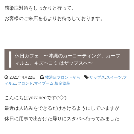
感染症対策をしっかりと行って、
お客様のご来店を心よりお待ちしております。
休日カフェ 〜沖縄のカーコーティング、カーフ
ィルム、キズヘコミ はザップスへ〜
2021年4月22日
牧港店フロントから
ザップス
,
スイーツ
,
フ
ィルム
,
フロント
,
マイブーム
,
板金塗装
こんにちはyozaneeです(‘◇’)ゞ
最近は人込みをできるだけさけるようにしていますが
休日に用事で出かけた帰りにスタバへ行ってみました