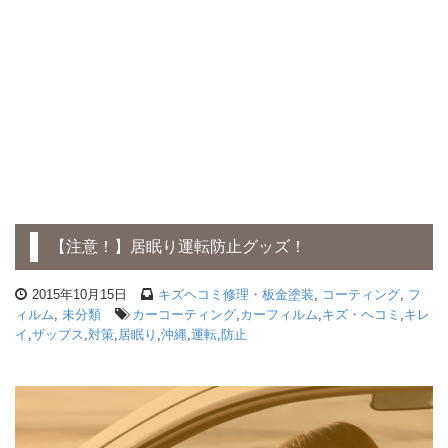
【注意！】居眠り運転防止グッズ！
2015年10月15日
キズヘコミ修理・板金塗装
,
コーティング
,
フ
ィルム
,
未分類
カーコーティング
,
カーフィルム
,
キズ・ヘコミ
,
キレ
イ
,
ザップス
,
対策
,
居眠り
,
沖縄
,
運転
,
防止