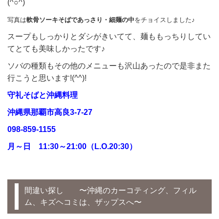
(^○^)
写真は
軟骨ソーキそばであっさり・細麺の中
をチョイスしました
♪
スープもしっかりとダシがきいてて、麺ももっちりしてい
てとても美味しかったです♪
ソバの種類もその他のメニューも沢山あったので是非また
行こうと思います!(^^)!
守礼そばと沖縄料理
沖縄県那覇市高良3-7-27
098-859-1155
月～日 11:30～21:00（L.O.20:30）
間違い探し 〜沖縄のカーコティング、フィル
ム、キズヘコミは、ザップスへ〜