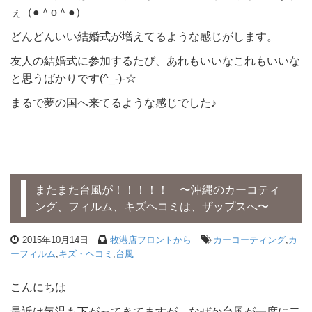
ぇ（●＾o＾●）
どんどんいい結婚式が増えてるような感じがします。
友人の結婚式に参加するたび、あれもいいなこれもいいな
と思うばかりです(^_-)-☆
まるで夢の国へ来てるような感じでした♪
またまた台風が！！！！！ 〜沖縄のカーコティ
ング、フィルム、キズヘコミは、ザップスへ〜
2015年10月14日
牧港店フロントから
カーコーティング
,
カ
ーフィルム
,
キズ・ヘコミ
,
台風
こんにちは
最近は気温も下がってきてますが、なぜか台風が一度に二