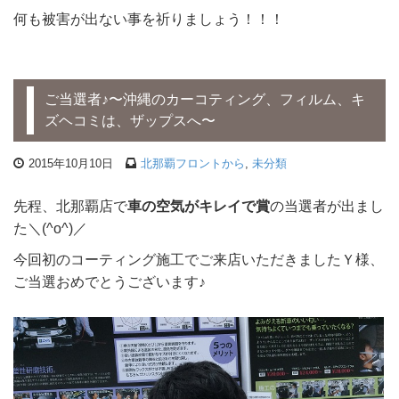
何も被害が出ない事を祈りましょう！！！
ご当選者♪〜沖縄のカーコティング、フィルム、キ
ズヘコミは、ザップスへ〜
2015年10月10日
北那覇フロントから
,
未分類
先程、北那覇店で
車の空気がキレイで賞
の当選者が出まし
た＼(^o^)／
今回初のコーティング施工でご来店いただきましたＹ様、
ご当選おめでとうございます♪