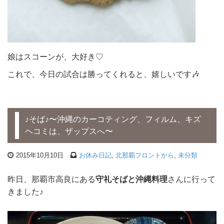
娘はスコーンが、大好き♡
これで、今日の試合は勝ってくれると、嬉しいです🎶
♪そば♪〜沖縄のカーコティング、フィルム、キズ
ヘコミは、ザップスへ〜
2015年10月10日
お休み日記
,
北那覇フロントから
,
未分類
昨日、那覇市高良にある
守礼そばと沖縄料理
さんに行って
きました♪