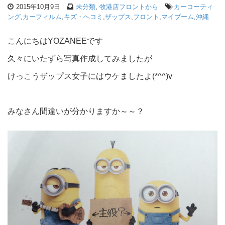
2015年10月9日
未分類
,
牧港店フロントから
カーコーティ
ング
,
カーフィルム
,
キズ・ヘコミ
,
ザップス
,
フロント
,
マイブーム
,
沖縄
こんにちはYOZANEEです
久々にいたずら写真作成してみましたが
けっこうザップス女子にはウケましたよ(*^^)v
みなさん間違いが分かりますか～～？