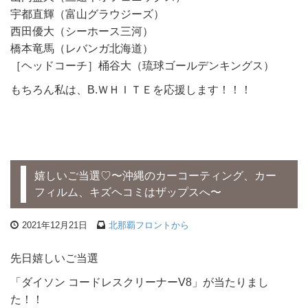
宇都直輝（富山グラウジーズ）
西田優大（シーホース三河）
橋本竜馬（レバンガ北海道）
［ヘッドコーチ］桶谷大（琉球ゴールデンキングス）
もちろん私は、B.ＷＨＩＴＥを応援します！！！
嬉しいご当選♡〜沖縄のカーコーティング、カー
フィルム、キズヘコミはザップスへ〜
2021年12月21日
北那覇フロントから
先日嬉しいご当選
「ダイソン コードレスクリーナーV8」が当たりまし
た！！