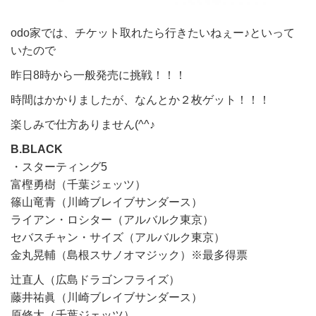
odo家では、チケット取れたら行きたいねぇー♪といって
いたので
昨日8時から一般発売に挑戦！！！
時間はかかりましたが、なんとか２枚ゲット！！！
楽しみで仕方ありません(^^♪
B.BLACK
・スターティング5
富樫勇樹（千葉ジェッツ）
篠山竜青（川崎ブレイブサンダース）
ライアン・ロシター（アルバルク東京）
セバスチャン・サイズ（アルバルク東京）
金丸晃輔（島根スサノオマジック）※最多得票
辻直人（広島ドラゴンフライズ）
藤井祐眞（川崎ブレイブサンダース）
原修太（千葉ジェッツ）