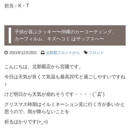
担当：K・T
子供が喜ぶクッキー〜沖縄のカーコーティング、
カーフィルム、キズヘコミ はザップスへ〜
2021年12月20日
北那覇フロントから
フロント
こんにちは、北那覇店から宮國です。
今日は天気が良くて気温も最高20℃と過ごしやすいですね
♪
けど明日から天気が崩れそうです・・・・( ﾟДﾟ)
クリスマス時期はイルミネーション見に行く方が多いかと
思うので、雨が降らないことを
祈るばかりです(>_<)