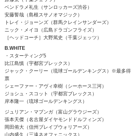
ベンドラメ礼生（サンロッカーズ渋谷）
安藤誓哉（島根スサノオマジック）
トレイ・ジョーンズ（群馬クレインサンダーズ）
ニック・メイヨ（広島ドラゴンフライズ）
［ヘッドコーチ］大野篤史（千葉ジェッツ）
B.WHITE
・スターティング5
比江島慎（宇都宮ブレックス）
ジャック・クーリー（琉球ゴールデンキングス）※最多得
票
シェーファー・アヴィ幸樹（シーホース三河）
ジョシュ・スコット（宇都宮ブレックス）
岸本隆一（琉球ゴールデンキングス）
ジュリアン・マブンガ（富山グラウジーズ）
張本天傑（名古屋ダイヤモンドドルフィンズ）
岡田侑大（信州ブレイブウォリアーズ）
山内盛久（三遠ネオフェニックス）