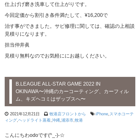
仕上げげ磨き洗車して仕上がりです。
今回定価から割引き条件満たして、¥16,200で
治す事ができました。サビ修理に関しては、確認の上相談
見積りになります。
担当仲井眞
見積り無料なのでお気軽ににお越しください。
B.LEAGUE ALL-STAR GAME 2022 IN
OKINAWA〜沖縄のカーコーティング、カーフィル
ム、キズヘコミはザップスへ〜
2021年12月21日
牧港店フロントから
iPhone
,
スマホコーテ
ィング
,
ヘッドライト蒸着
,
沖縄
,
浦添市
,
牧港
こんにちわodoです(^_-)-☆