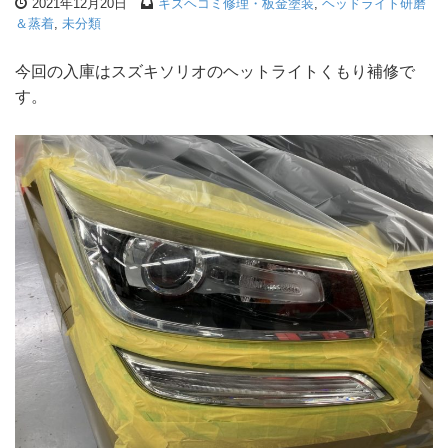
2021年12月20日
キズヘコミ修理・板金塗装
,
ヘッドライト研磨
＆蒸着
,
未分類
今回の入庫はスズキソリオのヘットライトくもり補修で
す。