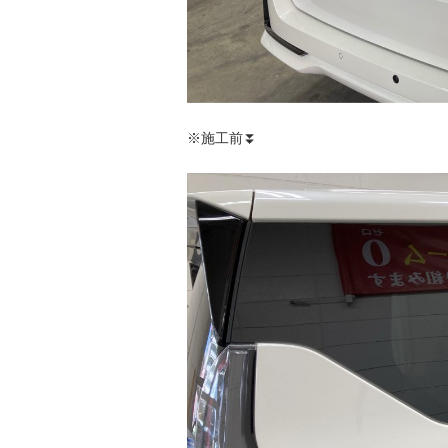
※施工前⏬