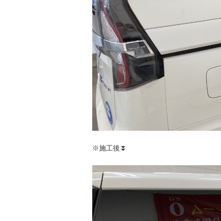
※施工後⏬