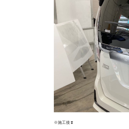
※施工後⏬