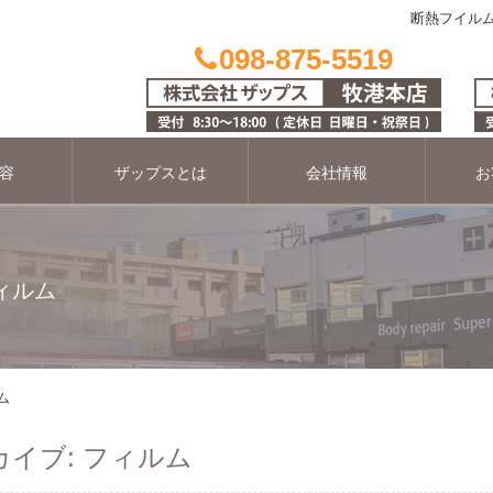
断熱フイルム
098-875-5519
容
ザップスとは
会社情報
お
ィルム
ム
イブ: フィルム