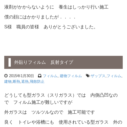
液剤がかからないように 養生はしっかり行い施工
僕の顔にはかかりましたが．．．．
S様 職員の皆様 ありがとうございました。
外貼りフィルム 反射タイプ
2015年1月30日
フィルム
,
建物フィルム
ザップス
,
フィルム
,
建物
,
断熱
,
遮熱
,
飛散防止
どうしても型ガラス（スリガラス）では 内側凸凹なの
で フィルム施工が難しいですが
外ガラスは ツルツルなので 施工可能です
良く トイレや浴槽にも 使用されている型ガラス 外の