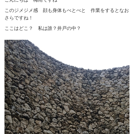
このジメジメ感 顔も身体もべとべと 作業をするとなお
さらですね！
ここはどこ？ 私は誰？井戸の中？