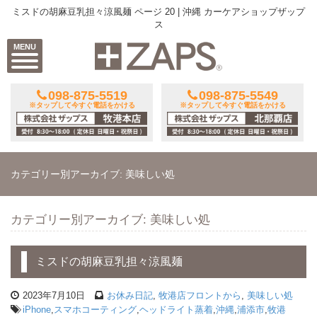
ミスドの胡麻豆乳担々涼風麺 ページ 20 | 沖縄 カーケアショップザップ
ス
MENU
098-875-5519
098-875-5549
※タップして今すぐ電話をかける
※タップして今すぐ電話をかける
カテゴリー別アーカイブ: 美味しい処
カテゴリー別アーカイブ: 美味しい処
ミスドの胡麻豆乳担々涼風麺
2023年7月10日
お休み日記
,
牧港店フロントから
,
美味しい処
iPhone
,
スマホコーティング
,
ヘッドライト蒸着
,
沖縄
,
浦添市
,
牧港