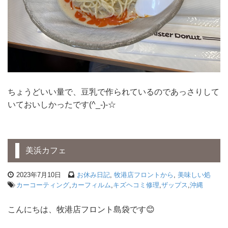
ちょうどいい量で、豆乳で作られているのであっさりして
いておいしかったです(^_-)-☆
美浜カフェ
2023年7月10日
お休み日記
,
牧港店フロントから
,
美味しい処
カーコーティング
,
カーフィルム
,
キズヘコミ修理
,
ザップス
,
沖縄
こんにちは、牧港店フロント島袋です😊