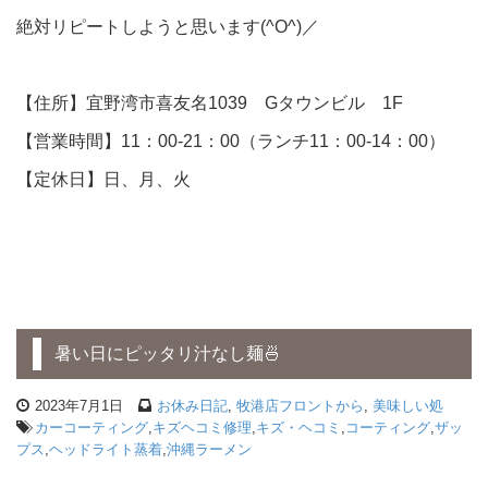
絶対リピートしようと思います(^O^)／
【住所】宜野湾市喜友名1039 Gタウンビル 1F
【営業時間】11：00-21：00（ランチ11：00-14：00）
【定休日】日、月、火
暑い日にピッタリ汁なし麺🍜
2023年7月1日
お休み日記
,
牧港店フロントから
,
美味しい処
カーコーティング
,
キズヘコミ修理
,
キズ・ヘコミ
,
コーティング
,
ザッ
プス
,
ヘッドライト蒸着
,
沖縄ラーメン