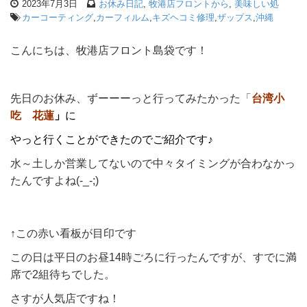
2023年7月3日
お休み日記
,
牧港店フロントから
,
美味しい処
カーコーティング
,
カーフィルム
,
キズヘコミ修理
,
ザップス
,
沖縄
こんにちは、牧港店フロント島袋です！
先日のお休み、ずーーーっと行ってみたかった「
台湾小
吃 花蓮
」
に
やっと行くことができたのでご紹介です♪
水～土しか営業してないので中々タイミングが合わなかっ
たんですよね(-_-;)
↑この赤い看板が目印です
この日は平日のお昼14時ごろに行ったんですが、すでに満
席で2組待ちでした。
さすが人気店ですね！