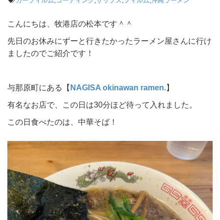
カーフィルム
,
コーティング
,
ザップス
,
フィルム
,
沖縄ラーメン
こんにちは、牧港店の松本です＾＾
先日のお休みにずーと行きたかったラーメン屋さんに行け
ましたのでご紹介です！
与那原町にある【
NAGISA okinawan ramen.
】
有名なお店で、この日は30分ほど待って入れました。
この日食べたのは、中華そば！