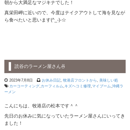
朝から大満足なマジキナでした！
真栄田岬に近いので、今度はテイクアウトして海を見なが
ら食べたいと思います(^_-)-☆
読谷のラーメン屋さん🍜
2023年7月8日
お休み日記
,
牧港店フロントから
,
美味しい処
カーコーティング
,
カーフィルム
,
キズヘコミ修理
,
マイブーム
,
沖縄ラ
ーメン
こんにちは、牧港店の松本です＾＾
先日のお休みに気になっていたラーメン屋さんにいってき
ました！