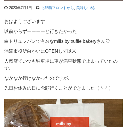
2023年7月1日
北那覇フロントから
,
美味しい処
おはようございます
以前からずーーーーと行きたかった
白トリュフパンで有名なmills by truffle bakeryさん♡
浦添市役所向かいにOPENして以来
人気店でいつも駐車場に車が満車状態で止まっていたの
で、
なかなか行けなかったのですが、
先日お休みの日に念願行くことができました（＾＾）