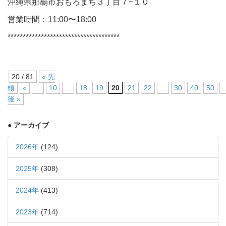
沖縄県那覇市おもろまち３丁目７−１０
営業時間：11:00〜18:00
*************************************
20 / 81
« 先
頭
«
...
10
...
18
19
20
21
22
...
30
40
50
.
後 »
● アーカイブ
2026年
(124)
2025年
(308)
2024年
(413)
2023年
(714)