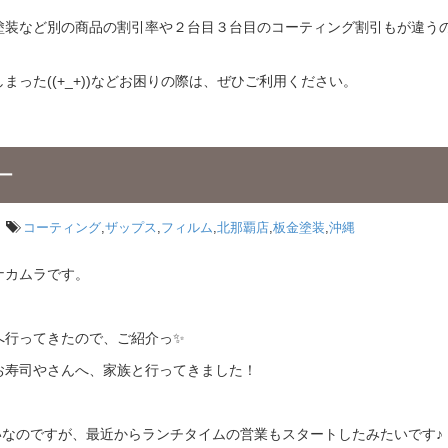
塗装など別の商品の割引率や２台目３台目のコーティング割引もが違う
った((+_+))などお困りの際は、ぜひご利用ください。
ー
コーティング
,
ザップス
,
フィルム
,
北那覇店
,
板金塗装
,
沖縄
ナカムラです。
へ行ってきたので、ご紹介っ✨
お寿司やさんへ、家族と行ってきました！
いなのですが、最近からランチタイムの営業もスタートしたみたいです♪