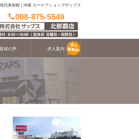
現代美術館
|
沖縄 カーケアショップザップス
098-875-5549
客様の声
求人案内