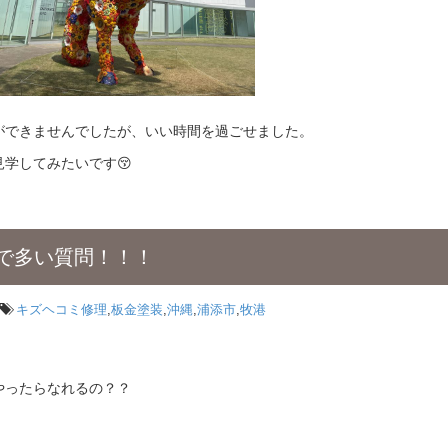
ができませんでしたが、いい時間を過ごせました。
学してみたいです😚
で多い質問！！！
キズヘコミ修理
,
板金塗装
,
沖縄
,
浦添市
,
牧港
やったらなれるの？？