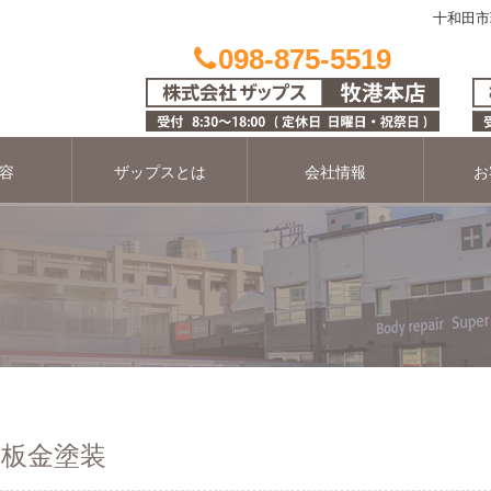
十和田市
098-875-5519
容
ザップスとは
会社情報
お
 板金塗装