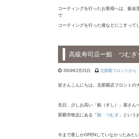
コーティングを行ったお客様へは、鈑金
で
コーティングを行った後などにこすってしま
高級寿司店ー鮨 つむぎ
2024年2月21日
北那覇フロントから
皆さんこんにちは。北那覇店フロントの
先日、少しお高い「鮨（すし）」屋さん
那覇市牧志にある「
鮨 つむぎ
」という
今まで夜しかOPENしていなかったみた