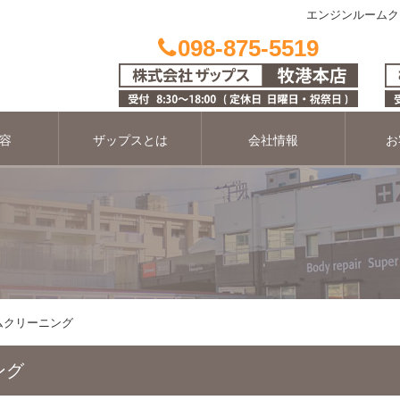
エンジンルームク
098-875-5519
容
ザップスとは
会社情報
お
ムクリーニング
ング