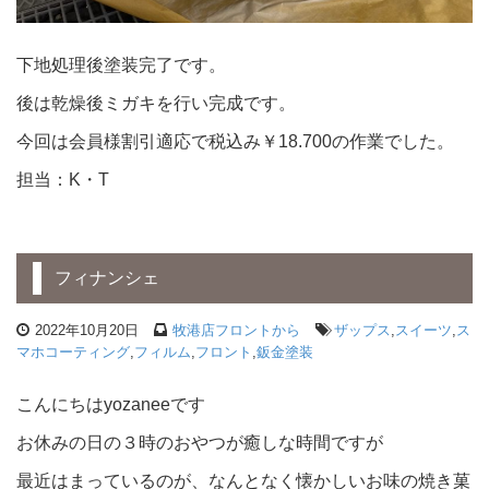
下地処理後塗装完了です。
後は乾燥後ミガキを行い完成です。
今回は会員様割引適応で税込み￥18.700の作業でした。
担当：K・T
フィナンシェ
2022年10月20日
牧港店フロントから
ザップス
,
スイーツ
,
ス
マホコーティング
,
フィルム
,
フロント
,
鈑金塗装
こんにちはyozaneeです
お休みの日の３時のおやつが癒しな時間ですが
最近はまっているのが、なんとなく懐かしいお味の焼き菓