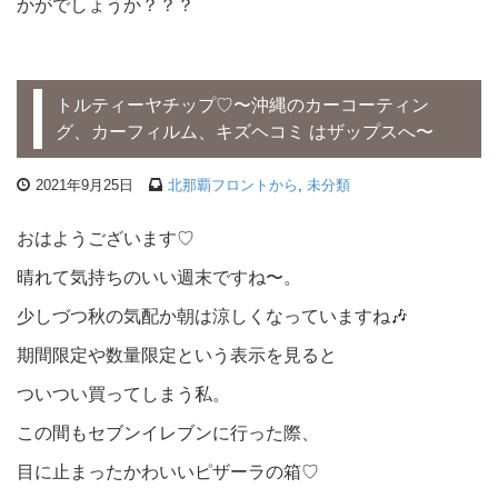
かがでしょうか？？？
トルティーヤチップ♡〜沖縄のカーコーティン
グ、カーフィルム、キズヘコミ はザップスへ〜
2021年9月25日
北那覇フロントから
,
未分類
おはようございます♡
晴れて気持ちのいい週末ですね〜。
少しづつ秋の気配か朝は涼しくなっていますね🎶
期間限定や数量限定という表示を見ると
ついつい買ってしまう私。
この間もセブンイレブンに行った際、
目に止まったかわいいピザーラの箱♡