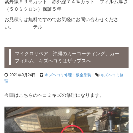
紫外線９９％カット 赤外線７４％カット フィルム厚さ
（５０ミクロン）保証５年
お見積りは無料ですのでお気軽にお問い合わせくださ
い。 テル
マイクロリペア 沖縄のカーコーティング、カー
フィルム、キズヘコミはザップスへ
2021年9月24日
キズヘコミ修理・板金塗装
キズヘコミ修
理
今回はこちらのヘコミキズの修理になります。