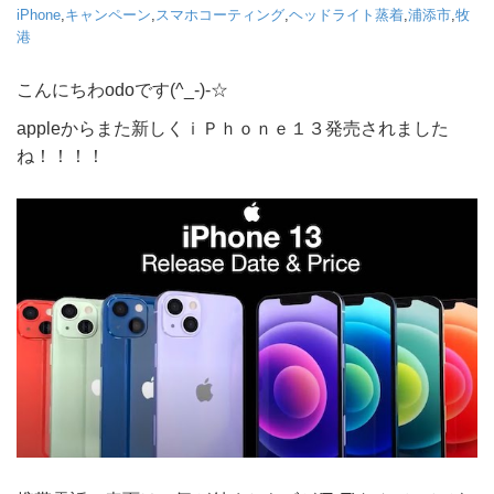
iPhone
,
キャンペーン
,
スマホコーティング
,
ヘッドライト蒸着
,
浦添市
,
牧
港
こんにちわodoです(^_-)-☆
appleからまた新しくｉＰｈｏｎｅ１３発売されました
ね！！！！