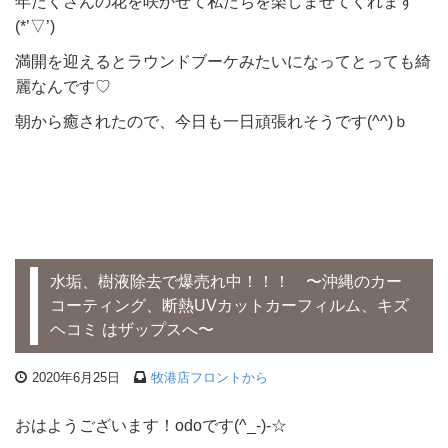
年たくさんの花を咲かせて私たちを楽しませてくれます
(*’▽’)
満開を迎えるとラウンドブーケみたいになってとっても綺
麗なんです♡
朝から癒されたので、今日も一日頑張れそうです(^^)ｂ
水垢、樹液除去で爆売れ中！！！ 〜沖縄のカー
コーティング、断熱UVカットカーフィルム、キズ
ヘコミ はザップスへ〜
2020年6月25日
牧港店フロントから
おはようございます！odoです(^_-)-☆