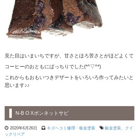
見た目はいまいちですが、甘さとほろ苦さとがほどよくて
コーヒーのおともにばっちりでした(*^▽^*)
これからもおもいつきデザートをいろいろ作ってみたいと
思います♪♪
N-B O Xボンネットサビ
2020年6月26日
キズヘコミ修理・板金塗装
鈑金塗装、クイ
ックリペア