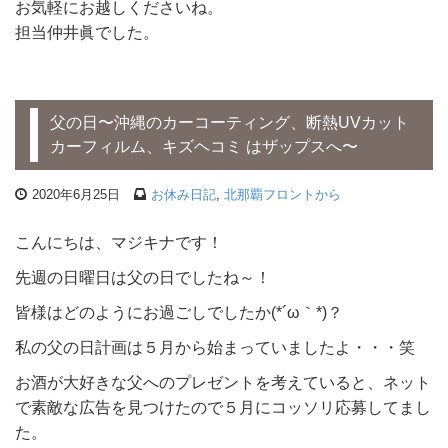
お気軽にお越しくださいね。
担当仲井眞でした。
父の日〜沖縄のカーコーティング、断熱UVカット
カーフィルム、キズヘコミ はザップスへ〜
2020年6月25日
お休み日記
,
北那覇フロントから
こんにちは、マジキナです！
先週の日曜日は父の日でしたね～！
皆様はどのようにお過ごしでしたか(*´ω｀*)？
私の父の日計画は５月から始まっていましたよ・・・笑
お酒が大好きな父へのプレゼントを考えていると、ネット
で素敵な広告を見つけたので５月にコッソリ応募してまし
た。