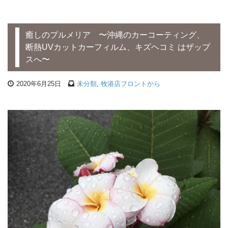
癒しのプルメリア 〜沖縄のカーコーティング、
断熱UVカットカーフィルム、キズヘコミ はザップ
スへ〜
2020年6月25日
未分類
,
牧港店フロントから