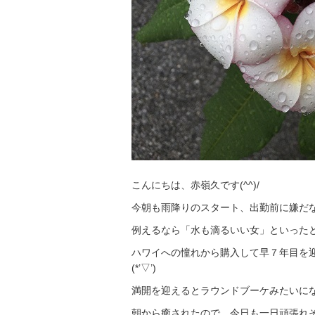
こんにちは、赤嶺久です(^^)/
今朝も雨降りのスタート、出勤前に嫌だ
例えるなら「水も滴るいい女」といったと
ハワイへの憧れから購入して早７年目を
(*’▽’)
満開を迎えるとラウンドブーケみたいに
朝から癒されたので、今日も一日頑張れそう