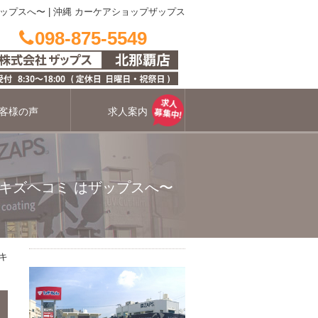
ザップスへ〜
|
沖縄 カーケアショップザップス
098-875-5549
客様の声
求人案内
キズヘコミ はザップスへ〜
キ