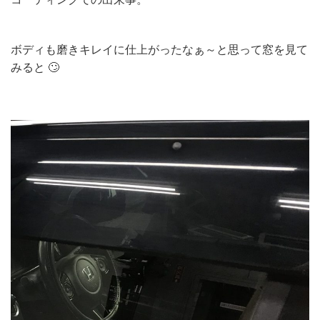
ボディも磨きキレイに仕上がったなぁ～と思って窓を見て
みると 🙄