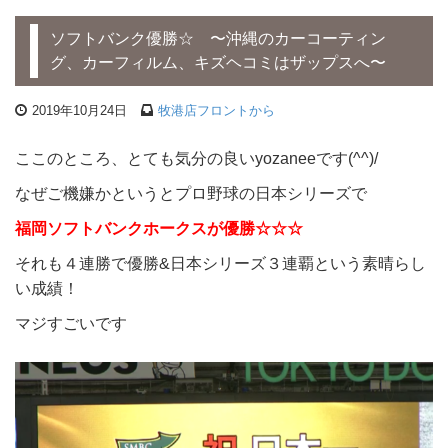
ソフトバンク優勝☆ 〜沖縄のカーコーティン
グ、カーフィルム、キズヘコミはザップスへ〜
2019年10月24日
牧港店フロントから
ここのところ、とても気分の良いyozaneeです(^^)/
なぜご機嫌かというとプロ野球の日本シリーズで
福岡ソフトバンクホークスが優勝☆☆☆
それも４連勝で優勝&日本シリーズ３連覇という素晴らし
い成績！
マジすごいです