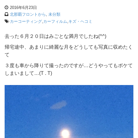
2016年6月23日
北那覇フロントから
,
未分類
カーコーティング
,
カーフィルム
,
キズ・ヘコミ
去った６月２０日はみごとな満月でしたね(^^)
帰宅途中、あまりに綺麗な月をどうしても写真に収めたく
て
３度も車から降りて撮ったのですが…どうやってもボケて
しまいまして…(T . T)