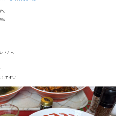
響で
運転
笑いさんへ
が、
なしです♡