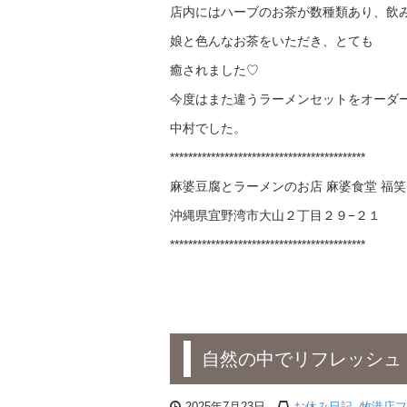
店内にはハーブのお茶が数種類あり、飲
娘と色んなお茶をいただき、とても
癒されました♡
今度はまた違うラーメンセットをオーダ
中村でした。
*******************************************
麻婆豆腐とラーメンのお店 麻婆食堂 福笑
沖縄県宜野湾市大山２丁目２９−２１
*******************************************
自然の中でリフレッシュ
2025年7月23日
お休み日記
,
牧港店フ