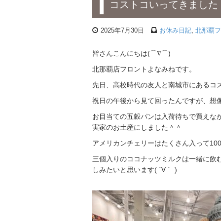
コストコいってきました
2025年7月30日
お休み日記
,
北那覇フ
皆さんこんにちは(⌒∇⌒)
北那覇店フロントよなみねです。
先日、高校時代の友人と南城市にあるコ
祝日の午後から見て回ったんですが、想
お目当ての五穀パンは入荷待ちで買えな
実家のお土産にしました＾＾
アメリカンチェリーはたくさん入って100
三個入りのココナッツミルクは一緒に飲
しみたいと思います( ´∀｀ )