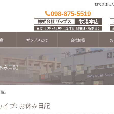
観てきました
098-875-5519
容
ザップスとは
会社情報
お
休み日記
日記
イブ: お休み日記