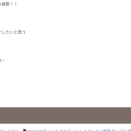
み放題！！
ーしたいと思う
い
ロントから
カーコーティング
,
カーフィルム
,
キズヘコミ修理
,
ザップス
,