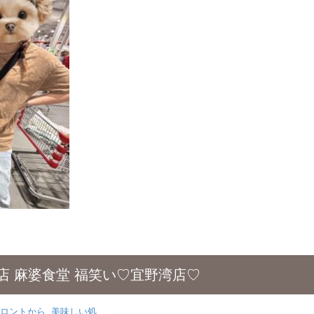
店 麻婆食堂 福笑い♡宜野湾店♡
ロントから
,
美味しい処