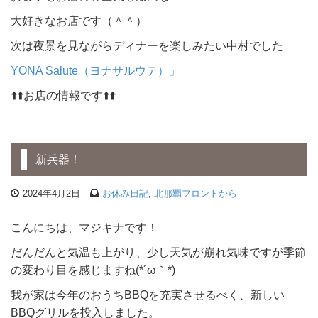
大好きなお店です（＾＾）
次は夜景を見ながらディナーを楽しみたい中村でした
YONA Salute（ヨナサルウテ）」
⬆️⬆️お店の情報です⬆️⬆️
新兵器！
2024年4月2日
お休み日記
,
北那覇フロントから
こんにちは、マジキナです！
だんだんと気温も上がり、少し天気が崩れ気味ですが季節
の変わり目を感じますね(*´ω｀*)
我が家は今年のおうちBBQを充実させるべく、新しい
BBQグリルを投入しました。