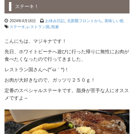
ステーキ！
2024年4月16日
お休み日記
,
北那覇フロントから
,
美味しい処
ステーキ
,
レストラン国
,
泡瀬
こんにちは、マジキナです！
先日、ホワイトビーチへ遊びに行った帰りに無性にお肉が
食べたくなったので行ってきました、
レストラン国さんへ(*´ω｀*)！
お肉が大好きなので、ガッツリ２５０ｇ！
定番のスペシャルステーキです。脂身が苦手な人にオスス
メですよ～