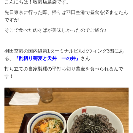
こんにちは！牧港店島袋です。
先日東京に行った際、帰りは羽田空港で昼食を済ませたん
ですが
そこで食べた肉そばが美味しかったのでご紹介♪
羽田空港の国内線第1ターミナルビル北ウィング3階にあ
る、
『乱切り蕎麦と天丼 一の井』
さん
打ち立ての自家製麺の平打ち切り蕎麦を食べられるんで
す！