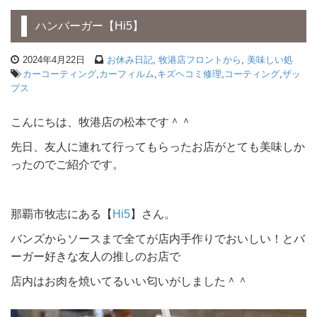
ハンバーガー【Hi5】
2024年4月22日
お休み日記
,
牧港店フロントから
,
美味しい処
カーコーティング
,
カーフィルム
,
キズヘコミ修理
,
コーティング
,
ザッ
プス
こんにちは、牧港店の松本です＾＾
先日、友人に連れて行ってもらったお店がとても美味しか
ったのでご紹介です。
那覇市牧志にある【
Hi5
】さん。
バンズからソースまで全てが店内手作りでおいしい！とバ
ーガー好きな友人の推しのお店で
店内はお肉を焼いてるいい匂いがしました＾＾