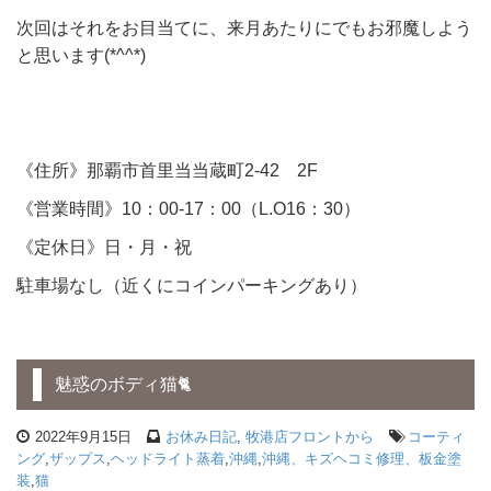
次回はそれをお目当てに、来月あたりにでもお邪魔しよう
と思います(*^^*)
《住所》那覇市首里当当蔵町2-42 2F
《営業時間》10：00-17：00（L.O16：30）
《定休日》日・月・祝
駐車場なし（近くにコインパーキングあり）
魅惑のボディ猫🐈
2022年9月15日
お休み日記
,
牧港店フロントから
コーティ
ング
,
ザップス
,
ヘッドライト蒸着
,
沖縄
,
沖縄、キズヘコミ修理、板金塗
装
,
猫