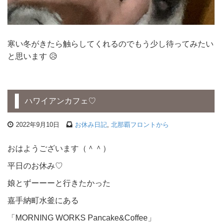
寒い冬がきたら触らしてくれるのでもう少し待ってみたい
と思います 😥
ハワイアンカフェ♡
2022年9月10日
お休み日記
,
北那覇フロントから
おはようございます（＾＾）
平日のお休み♡
娘とずーーーと行きたかった
嘉手納町水釜にある
「MORNING WORKS Pancake&Coffee」