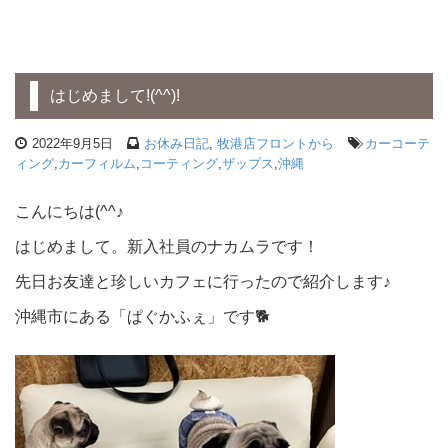
はじめまして!(^^)!
2022年9月5日
お休み日記
,
牧港店フロントから
カーコーテ
ィング
,
カーフィルム
,
コーティング
,
ザップス
,
沖縄
こんにちは(^^♪
はじめまして。新入社員のナカムラです！
先日お友達と珍しいカフェに行ったので紹介します♪
沖縄市にある「ぱぐかふぇ」です🐕