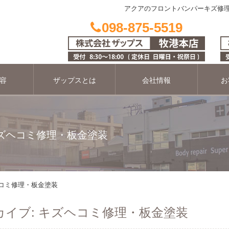
アクアのフロントバンパーキズ修理 ペ
098-875-5519
容
ザップスとは
会社情報
お
キズヘコミ修理・板金塗装
ヘコミ修理・板金塗装
イブ: キズヘコミ修理・板金塗装