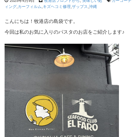
2025年4月9日
牧港店フロントから
,
美味しい処
カーコーテ
ィング
,
カーフィルム
,
キズヘコミ修理
,
ザップス
,
沖縄
こんにちは！牧港店の島袋です。
今回は私のお気に入りのパスタのお店をご紹介します♪