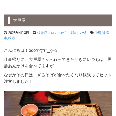
大戸屋
2025年4月3日
牧港店フロントから
,
美味しい処
沖縄
,
浦添
市
,
牧港
こんにちは！odoです(^_-)-☆
仕事帰りに、大戸屋さんへ行ってきたときにいつもは、黒
酢あんかけを食べてますが
なぜかその日は、ざるそばが食べたくなり欲張ってセット
注文しました！！！