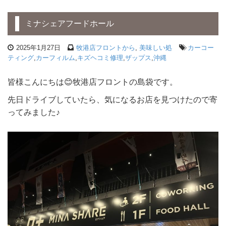
ミナシェアフードホール
2025年1月27日
牧港店フロントから
,
美味しい処
カーコー
ティング
,
カーフィルム
,
キズヘコミ修理
,
ザップス
,
沖縄
皆様こんにちは😊牧港店フロントの島袋です。
先日ドライブしていたら、気になるお店を見つけたので寄
ってみました♪