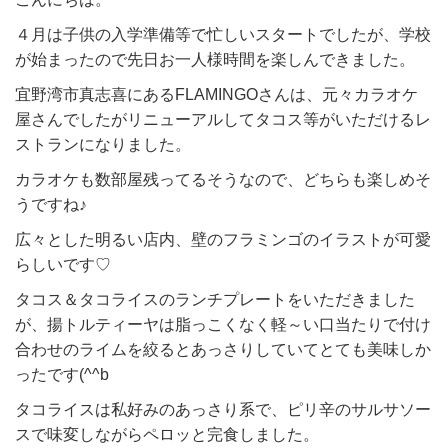
４月は子供の入学準備等で忙しいスタートでしたが、学校
が始まったので先日お一人様時間を楽しんできました。
宜野湾市真志喜にあるFLAMINGOさんは、元々カラオケ
屋さんでしたがリニューアルしてタコス等がいただけるレ
ストランになりました。
カラオケも数部屋残ってるそうなので、どちらも楽しめそ
うですね♪
広々とした明るい店内、壁のフラミンゴのイラストが可愛
らしいです♡
タコス＆タコライスのランチプレートをいただきました
が、揚トルティーヤは脂っこくなく軽～い口当たりで付け
合わせのライムを絞るとあっさりしていてとても美味しか
ったです(^^b
タコライスは私好みのあっさり系で、ピリ辛のサルサソー
スで味変しながらペロッと完食しました。