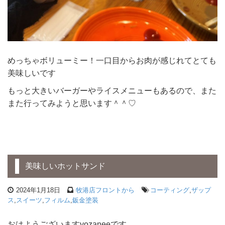
めっちゃボリューミー！一口目からお肉が感じれてとても
美味しいです
もっと大きいバーガーやライスメニューもあるので、また
また行ってみようと思います＾＾♡
美味しいホットサンド
2024年1月18日
牧港店フロントから
コーティング
,
ザップ
ス
,
スイーツ
,
フィルム
,
鈑金塗装
おはようございますyozaneeです