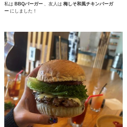
私は
BBQバーガー
、友人は
梅しそ和風チキンバーガ
ー
にしました！