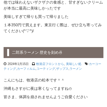
他では味わえないザクザクの食感と、甘すぎないクリーム
が本当に最高に美味しかったです
美味しすぎて帰りも買って帰りました
１本350円で買えます。東京行く際は、ぜひ立ち寄ってみ
てください(^▽^)/
二郎系ラーメン 歴史を刻め🍜
2024年1月15日
牧港店フロントから
,
美味しい処
カーコー
ティング
,
カーフィルム
,
コーティング
,
ザップス
,
ラーメン
こんにちは、牧港店の松本です＾＾
沖縄もさすがに夜は寒くなってますね⛄
皆さま、体調を崩されませんようご自愛ください