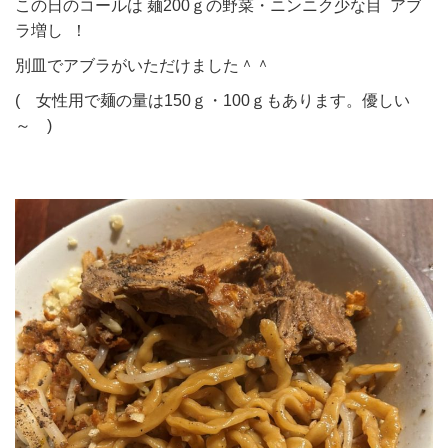
この日のコールは 麺200ｇの野菜・ニンニク少な目 アブ
ラ増し ！
別皿でアブラがいただけました＾＾
( 女性用で麺の量は150ｇ・100ｇもあります。優しい
～ )