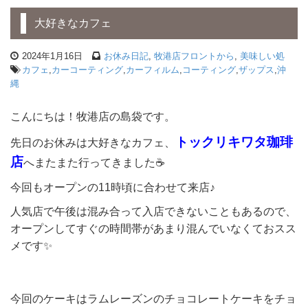
大好きなカフェ
2024年1月16日
お休み日記
,
牧港店フロントから
,
美味しい処
カフェ
,
カーコーティング
,
カーフィルム
,
コーティング
,
ザップス
,
沖
縄
こんにちは！牧港店の島袋です。
トックリキワタ珈琲
先日のお休みは大好きなカフェ、
店
へまたまた行ってきました☕
今回もオープンの11時頃に合わせて来店♪
人気店で午後は混み合って入店できないこともあるので、
オープンしてすぐの時間帯があまり混んでいなくておスス
メです✨
今回のケーキはラムレーズンのチョコレートケーキをチョ