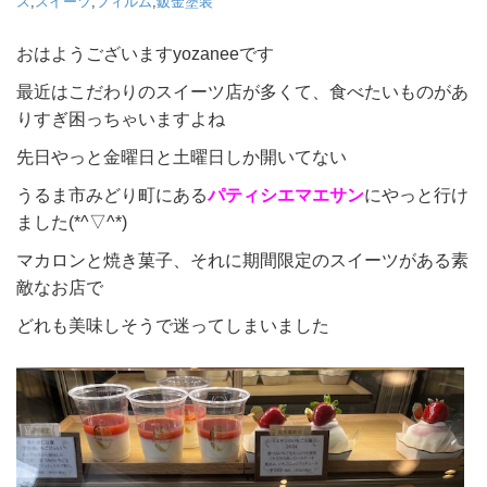
ス
,
スイーツ
,
フィルム
,
鈑金塗装
おはようございますyozaneeです
最近はこだわりのスイーツ店が多くて、食べたいものがあ
りすぎ困っちゃいますよね
先日やっと金曜日と土曜日しか開いてない
うるま市みどり町にある
パティシエマエサン
にやっと行け
ました(*^▽^*)
マカロンと焼き菓子、それに期間限定のスイーツがある素
敵なお店で
どれも美味しそうで迷ってしまいました