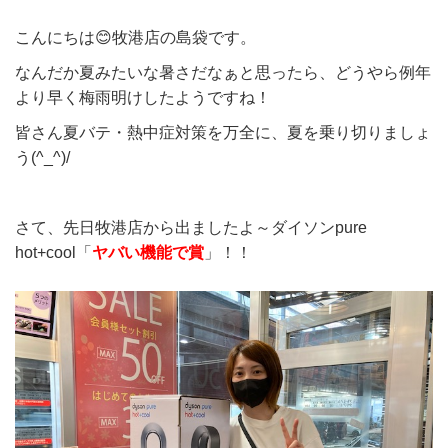
こんにちは😊牧港店の島袋です。
なんだか夏みたいな暑さだなぁと思ったら、どうやら例年
より早く梅雨明けしたようですね！
皆さん夏バテ・熱中症対策を万全に、夏を乗り切りましょ
う(^_^)/
さて、先日牧港店から出ましたよ～ダイソンpure
hot+cool「
ヤバい機能で賞
」！！