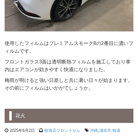
使用したフィルムはプレミアムスモーク8の2番目に濃いフ
ィルムです。
フロントガラス3面は透明断熱フィルムを施工しており車
内はエアコンが効きやすく快適になりました。
梅雨が明けると強い日差しと共に暑い日々が始まります。
その前にフィルムはいかがでしょうか。
花火
2025年6月2日
牧港店フロントから
沖縄
,
浦添市
,
牧港