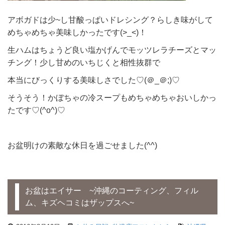
アボガドは少~し甘酸っぱいドレシング？らしき味がして
めちゃめちゃ美味しかったです(>_<)！
生ハムはちょうど良い塩かげんでモッツレラチーズとマッ
チング！少し甘めのいちじくと相性抜群で
本当にびっくりする美味しさでした♡(＠_＠;)♡
そうそう！かぼちゃの冷スープもめちゃめちゃおいしかっ
たです♡(^o^)♡
お盆明けの素敵な休日を過ごせました(^^)
お盆はエイサー ~沖縄のコーティング、フィル
ム、キズヘコミはザップスへ~