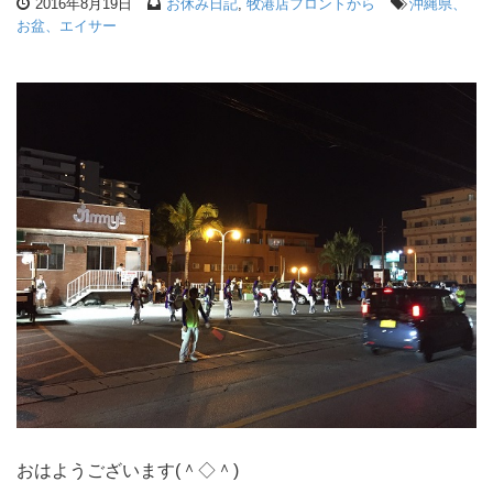
2016年8月19日
お休み日記
,
牧港店フロントから
沖縄県、
お盆、エイサー
おはようございます(＾◇＾)