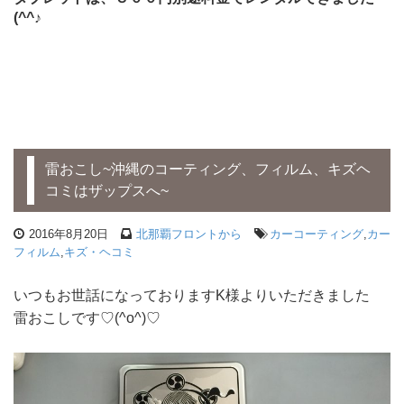
(^^♪
雷おこし~沖縄のコーティング、フィルム、キズヘ
コミはザップスへ~
2016年8月20日
北那覇フロントから
カーコーティング
,
カー
フィルム
,
キズ・ヘコミ
いつもお世話になっておりますK様よりいただきました
雷おこしです♡(^o^)♡