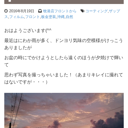
2016年8月19日
牧港店フロントから
コーティング
,
ザップ
ス
,
フィルム
,
フロント
,
板金塗装
,
沖縄
,
自然
おはようございます(^^ゞ
最近はにわか雨が多く、ドンヨリ気味の空模様がけっこう
ありましたが
お盆の時にでかけようとしたら遠くのほうが夕焼けで輝い
て
思わず写真を撮っちゃいました！（あまりキレイに撮れて
はないですが・・・）