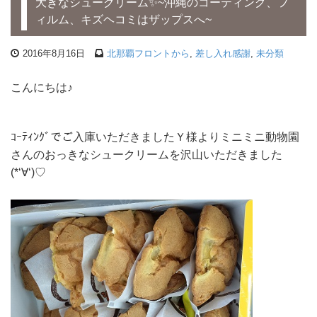
大きなシュークリーム✨~沖縄のコーティング、フ
ィルム、キズヘコミはザップスへ~
2016年8月16日
北那覇フロントから
,
差し入れ感謝
,
未分類
こんにちは♪
ｺｰﾃｨﾝｸﾞでご入庫いただきましたＹ様よりミニミニ動物園
さんのおっきなシュークリームを沢山いただきました
(*‘∀‘)♡