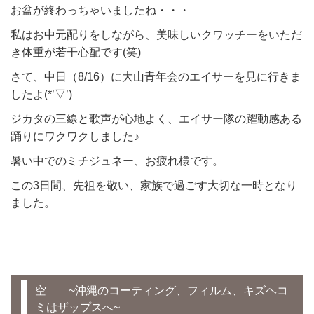
お盆が終わっちゃいましたね・・・
私はお中元配りをしながら、美味しいクワッチーをいただ
き体重が若干心配です(笑)
さて、中日（8/16）に大山青年会のエイサーを見に行きま
したよ(*’▽’)
ジカタの三線と歌声が心地よく、エイサー隊の躍動感ある
踊りにワクワクしました♪
暑い中でのミチジュネー、お疲れ様です。
この3日間、先祖を敬い、家族で過ごす大切な一時となり
ました。
空 ~沖縄のコーティング、フィルム、キズヘコ
ミはザップスへ~