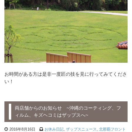
お時間がある方は是非一度匠の技を見に行ってみてくださ
い！
両店舗からのお知らせ ~沖縄のコーティング、フ
ィルム、キズヘコミはザップスへ~
2016年8月16日
お休み日記
,
ザップスニュース
,
北那覇フロント