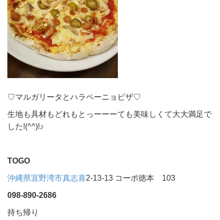
♡マルガリータとハラペーニョピザ♡
生地も具材もどれもとっーーーても美味しくて大大満足で
した!(^^)!♪
TOGO
沖縄県
宜野湾市
真志喜
2-13-13 コーポ徳本 103
098-890-2686
持ち帰り