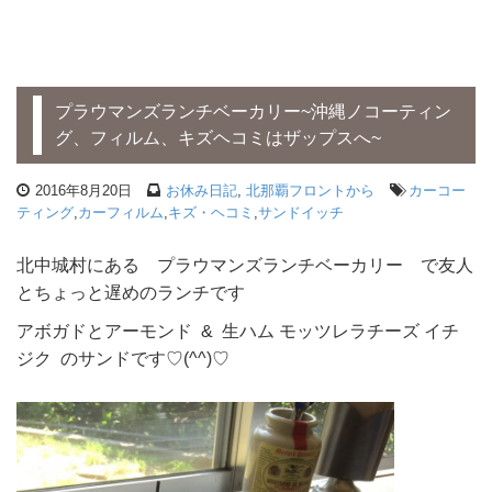
プラウマンズランチベーカリー~沖縄ノコーティン
グ、フィルム、キズヘコミはザップスへ~
2016年8月20日
お休み日記
,
北那覇フロントから
カーコー
ティング
,
カーフィルム
,
キズ・ヘコミ
,
サンドイッチ
北中城村にある プラウマンズランチベーカリー で友人
とちょっと遅めのランチです
アボガドとアーモンド & 生ハム モッツレラチーズ イチ
ジク のサンドです♡(^^)♡