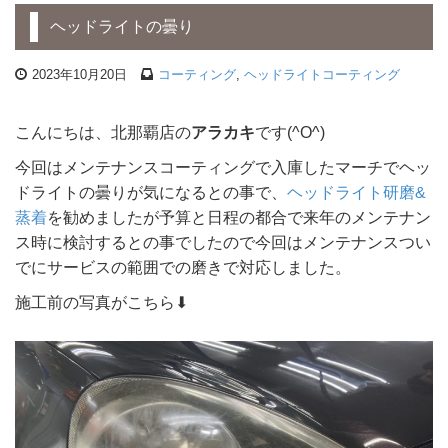
ヘッドライトの曇り
2023年10月20日
コーティング
,
ヘッドライトコーティング
こんにちは、北那覇店の
アラカキ
です(^O^)
今回はメンテナンスコーティングで入庫したマーチでヘッ
ドライトの曇りが気になるとの事で、
ヘッドライト研磨&
蒸着
を勧めましたが予算と日程の都合で来年のメンテナン
ス時に検討するとの事でしたので今回はメンテナンスつい
でにサービスの範囲での磨きで対応しました。
施工前の写真がこちら⬇︎