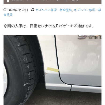
2023年7月28日
キズヘコミ修理・板金塗装
,
キズヘコミ修理・板
金塗装
今回の入庫は、日産セレナの左Fﾌｪﾝﾀﾞｰキズ補修です。