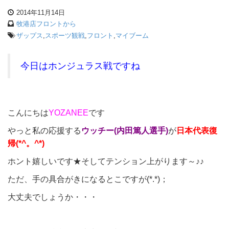
2014年11月14日
牧港店フロントから
ザップス
,
スポーツ観戦
,
フロント
,
マイブーム
今日はホンジュラス戦ですね
こんにちは
YOZANEE
です
やっと私の応援する
ウッチー(内田篤人選手)
が
日本代表復
帰(*^。^*)
ホント嬉しいです★そしてテンション上がります～♪♪
ただ、手の具合がきになるとこですが(*.*)；
大丈夫でしょうか・・・