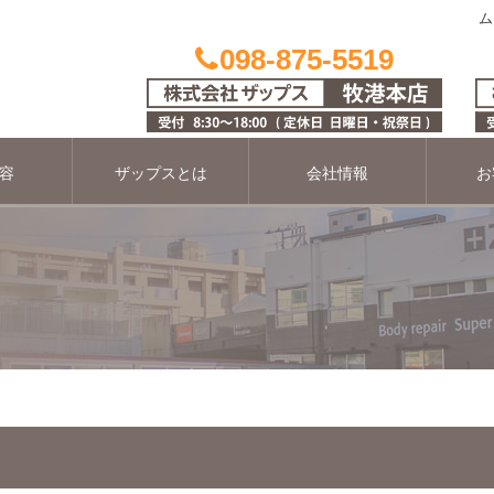
ム
098-875-5519
容
ザップスとは
会社情報
お