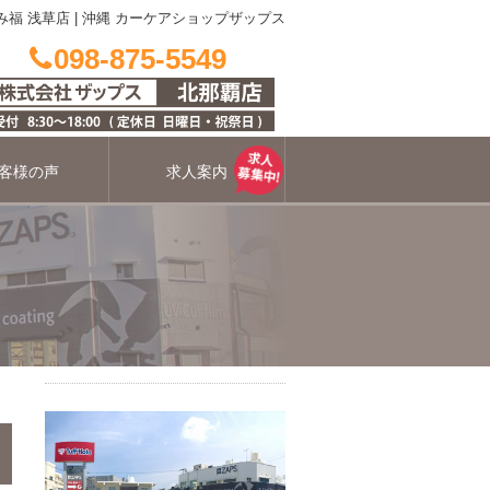
み福 浅草店
|
沖縄 カーケアショップザップス
098-875-5549
客様の声
求人案内