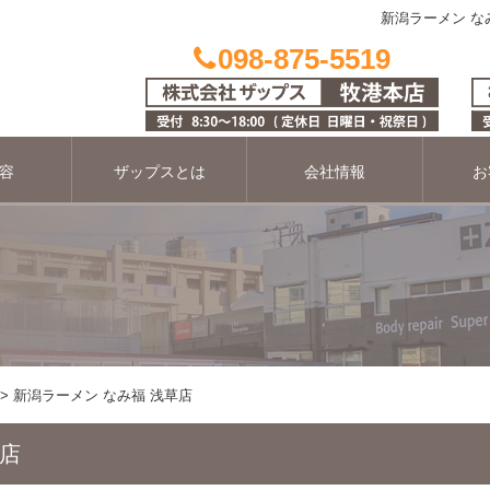
新潟ラーメン な
098-875-5519
容
ザップスとは
会社情報
お
新潟ラーメン なみ福 浅草店
草店