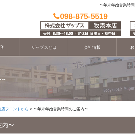
〜年末年始営業時間
098-875-5519
容
ザップスとは
会社情報
お
〜
港店フロントから
〜年末年始営業時間のご案内〜
案内〜