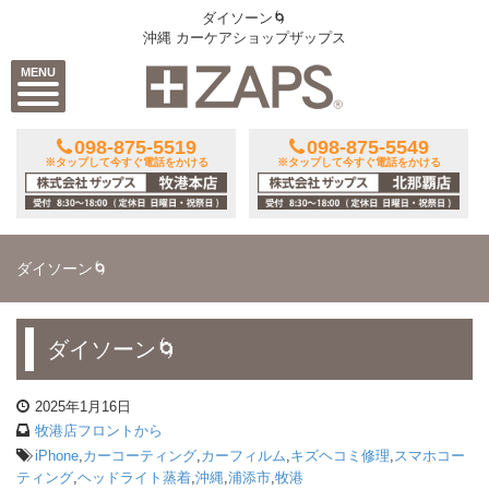
ダイソーン🌀
沖縄 カーケアショップザップス
MENU
098-875-5519
098-875-5549
※タップして今すぐ電話をかける
※タップして今すぐ電話をかける
ダイソーン🌀
ダイソーン🌀
2025年1月16日
牧港店フロントから
iPhone
,
カーコーティング
,
カーフィルム
,
キズヘコミ修理
,
スマホコー
ティング
,
ヘッドライト蒸着
,
沖縄
,
浦添市
,
牧港