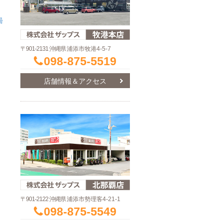
曇
〒901-2131 沖縄県
浦添市牧港4-5-7
098-875-5519
店舗情報＆アクセス
〒901-2122 沖縄県
浦添市勢理客4-21-1
098-875-5549