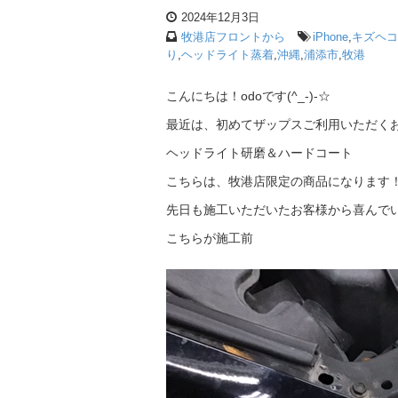
2024年12月3日
牧港店フロントから
iPhone
,
キズヘコ
り
,
ヘッドライト蒸着
,
沖縄
,
浦添市
,
牧港
こんにちは！odoです(^_-)-☆
最近は、初めてザップスご利用いただく
ヘッドライト研磨＆ハードコート
こちらは、牧港店限定の商品になります
先日も施工いただいたお客様から喜んで
こちらが施工前