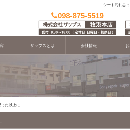
シート汚れ思っ
098-875-5519
容
ザップスとは
会社情報
お
思った以上に…
…