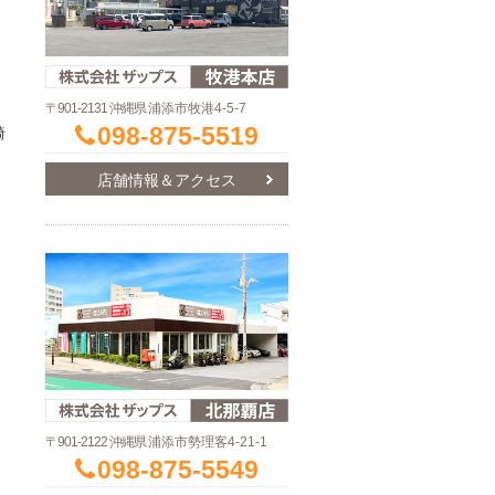
〒901-2131 沖縄県
浦添市牧港4-5-7
098-875-5519
綺
店舗情報＆アクセス
。
〒901-2122 沖縄県
浦添市勢理客4-21-1
098-875-5549