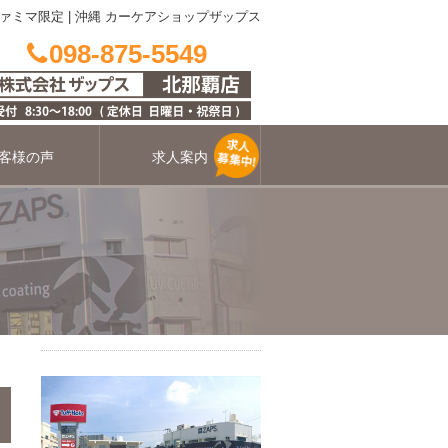
ァミマ限定
|
沖縄 カーケアショップザップス
098-875-5549
客様の声
求人案内