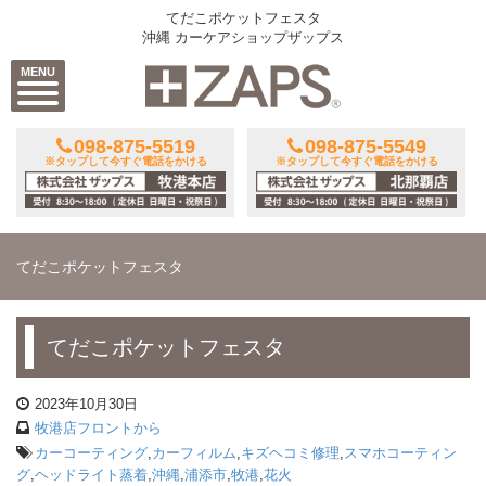
てだこポケットフェスタ
沖縄 カーケアショップザップス
MENU
098-875-5519
098-875-5549
※タップして今すぐ電話をかける
※タップして今すぐ電話をかける
てだこポケットフェスタ
てだこポケットフェスタ
2023年10月30日
牧港店フロントから
カーコーティング
,
カーフィルム
,
キズヘコミ修理
,
スマホコーティン
グ
,
ヘッドライト蒸着
,
沖縄
,
浦添市
,
牧港
,
花火