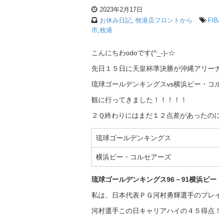
2023年2月17日
お休み日記
,
牧港店フロントから
FI
市
,
牧港
こんにちわodoです(^_-)-☆
先日１５日に天皇杯準決勝が沖縄アリー
琉球ゴールデンキングスvs横浜ビー・コ
観に行ってきました！！！！！
２Ｑ終わりにはまだ１２点差があったのに、
琉球ゴールデンキングス
横浜ビー・コルセアーズ
琉球ゴールデンキングス
96
－
91
横浜ビー
私は、日本代表ＰＧ河村勇輝選手のプレイ
河村選手この日キャリアハイの４５得点