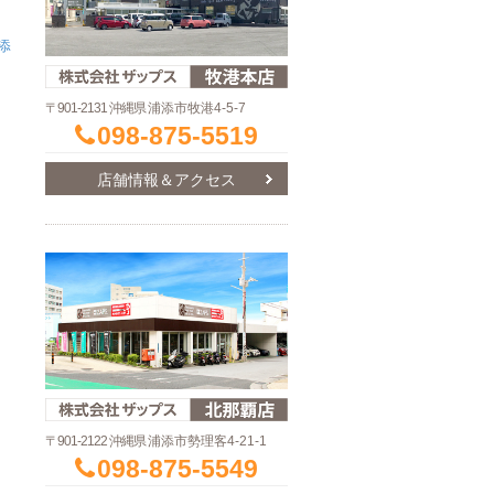
添
〒901-2131 沖縄県
浦添市牧港4-5-7
098-875-5519
店舗情報＆アクセス
〒901-2122 沖縄県
浦添市勢理客4-21-1
098-875-5549