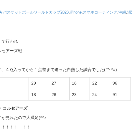
BA バスケットボールワールドカップ2023
,
iPhone
,
スマホコーティング
,
沖縄
,
浦
ナで行われ
ルセアーズ戦
４Ｑ入ってから１点差まで迫った白熱した試合でした(#^.^#)
29
27
18
22
96
18
26
23
24
91
・コルセアーズ
が見れたので大満足(^^♪
！！！！！！！！