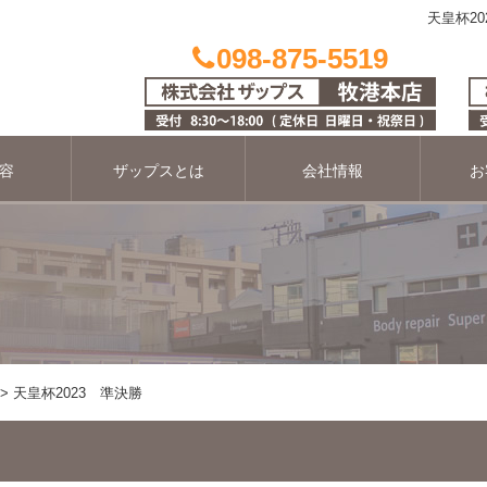
天皇杯20
098-875-5519
容
ザップスとは
会社情報
お
天皇杯2023 準決勝